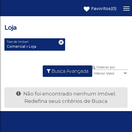
Favoritos
(0)
Loja
Tipo de Imóvel:
Comercial » Loja
Ordenar por:
Busca Avançada
Não foi encontrado nenhum Imóvel.
Redefina seus critérios de Busca