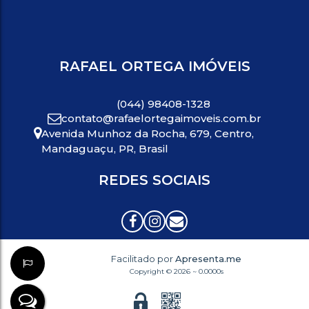
RAFAEL ORTEGA IMÓVEIS
(044) 98408-1328
contato@rafaelortegaimoveis.com.br
Avenida Munhoz da Rocha
,
679
,
Centro
,
Mandaguaçu
,
PR
,
Brasil
REDES SOCIAIS
Facilitado por
Apresenta.me
Copyright © 2026 ~ 0.0000s