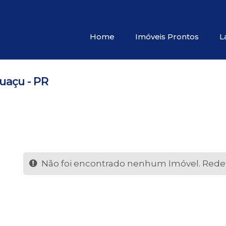
Home
Imóveis Prontos
L
Apartamentos 04 Dorm. ou +
uaçu - PR
Não foi encontrado nenhum Imóvel. Redefi