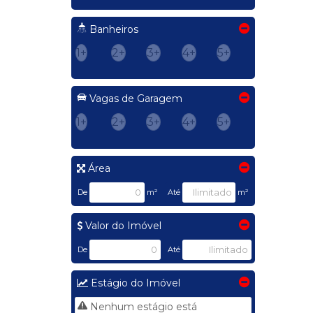
Banheiros
1+
2+
3+
4+
5+
Vagas de Garagem
1+
2+
3+
4+
5+
Área
De
m²
Até
m²
Valor do Imóvel
De
Até
Estágio do Imóvel
Nenhum estágio está