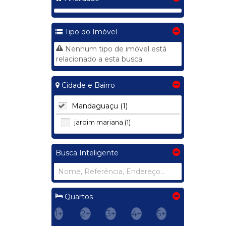
Tipo do Imóvel
Nenhum tipo de imóvel está
relacionado a esta busca.
Cidade e Bairro
Mandaguaçu (1)
jardim mariana (1)
Busca Inteligente
Quartos
1+
2+
3+
4+
5+