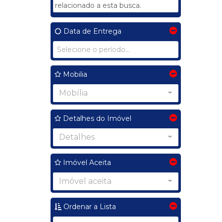
relacionado a esta busca.
Data de Entrega
Mobilia
Mobília
Detalhes do Imóvel
Detalhes
Imóvel Aceita
Imóvel aceita
Ordenar a Lista