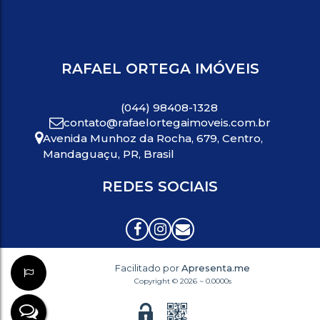
RAFAEL ORTEGA IMÓVEIS
(044) 98408-1328
contato@rafaelortegaimoveis.com.br
Avenida Munhoz da Rocha
,
679
,
Centro
,
Mandaguaçu
,
PR
,
Brasil
REDES SOCIAIS
Facilitado por
Apresenta.me
Copyright © 2026 ~ 0.0000s