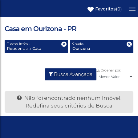
Favoritos
(0)
Casa em Ourizona - PR
Tipo de Imóvel:
Cidade:
Residencial » Casa
Ourizona
Ordenar por:
Busca Avançada
Não foi encontrado nenhum Imóvel.
Redefina seus critérios de Busca